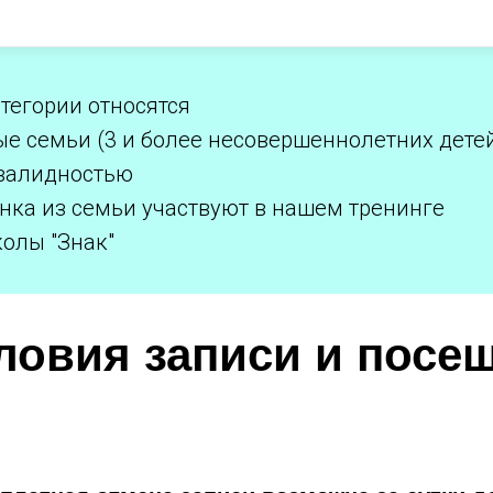
атегории относятся
е семьи (3 и более несовершеннолетних дете
валидностью
енка из семьи участвуют в нашем тренинге
олы "Знак"
ловия записи и посе