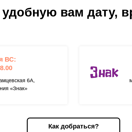
удобную вам дату, в
я ВС:
18.00
амцевская 6А,
ния «Знак»
Как добраться?