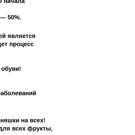
о начала
 — 50%.
ей является
дет процесс
 обуви!
заболеваний
сняшки на всех!
 для всех фрукты,