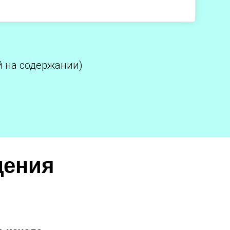
й на содержании)
щения