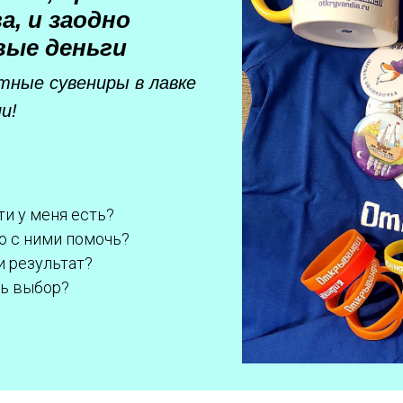
а, и заодно
вые деньги
ятные сувениры в лавке
и!
и у меня есть?
но с ними помочь?
и результат?
ть выбор?