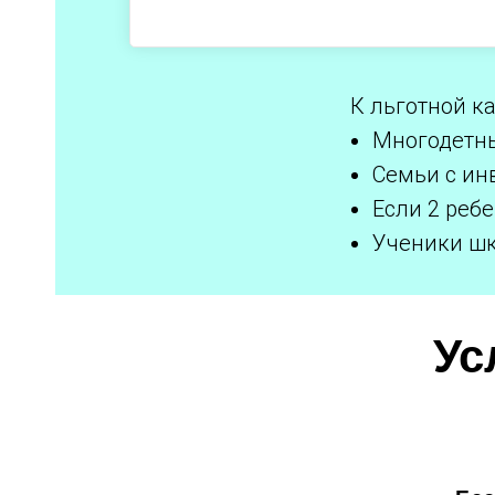
К льготной к
Многодетны
Семьи с ин
Если 2 реб
Ученики шк
Ус