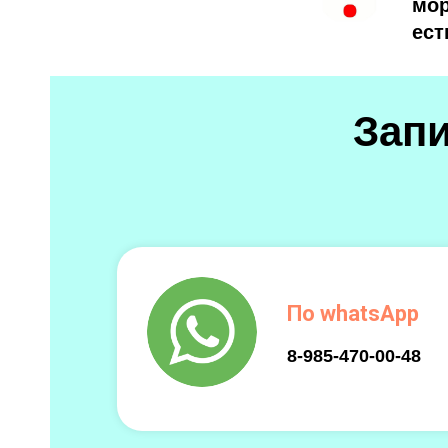
мор
ест
Зап
По whatsApp
8-985-470-00-48