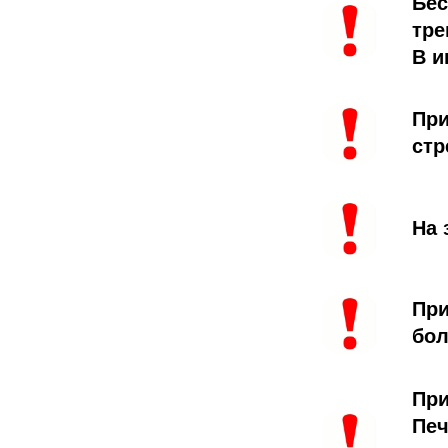
Бес
тре
В и
При
стр
На 
При
бол
При
Печ