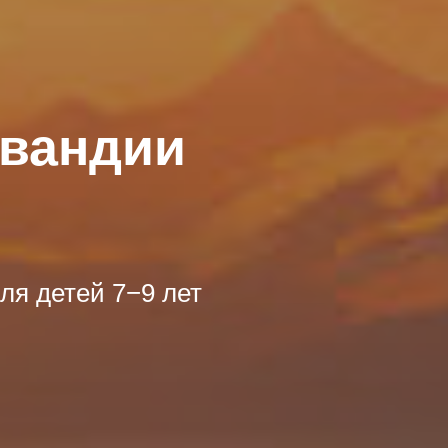
ывандии
я детей 7−9 лет