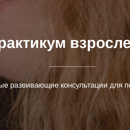
рактикум взросл
е развивающие консультации для по